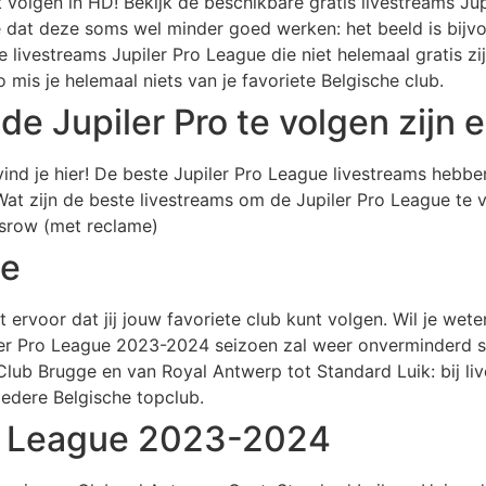
 volgen in HD! Bekijk de beschikbare gratis livestreams Jup
ee dat deze soms wel minder goed werken: het beeld is bijv
livestreams Jupiler Pro League die niet helemaal gratis zi
 mis je helemaal niets van je favoriete Belgische club.
e Jupiler Pro te volgen zijn e
ind je hier! De beste Jupiler Pro League livestreams hebben 
Wat zijn de beste livestreams om de Jupiler Pro League te 
tsrow (met reclame)
ge
 ervoor dat jij jouw favoriete club kunt volgen. Wil je wet
ler Pro League 2023-2024 seizoen zal weer onverminderd s
Club Brugge en van Royal Antwerp tot Standard Luik: bij liv
iedere Belgische topclub.
o League 2023-2024